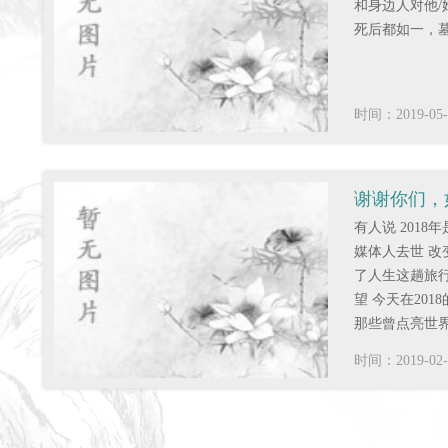
和身边人对他/
死后都如一，
时间：2019-05-
谢谢你们，
有人说 201
逝世十大人
媒体人去世 改
了人生这趟旅行
望 今天在20
那些曾点亮世界
见
时间：2019-02-