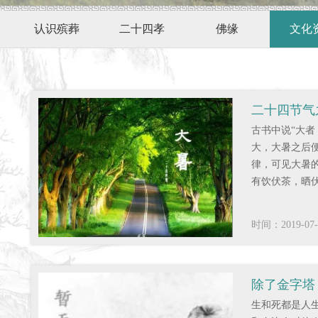
认识殡葬
二十四孝
佛缘
文化
二十四节气
古书中说“大者
鼠”
大，大暑之后
律，可见大暑
有饮伏茶，晒
时间：2019-07-
除了金字塔
生和死都是人
墓地