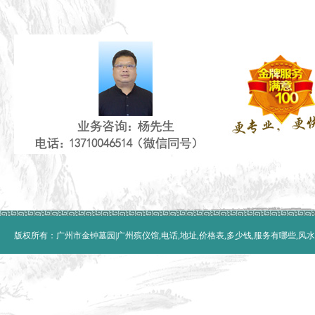
版权所有：广州市金钟墓园|广州殡仪馆,电话,地址,价格表,多少钱,服务有哪些,风