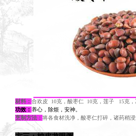
材料：
合欢皮 10克，酸枣仁 10克，莲子 15克
功效：
养心，除烦，安神。
烹制方法：
将各食材洗净，酸枣仁打碎，诸药稍浸