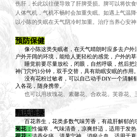
伤肝，长此以往便导致了肝脾受损。脾可以将饮食
人体气机，气机不畅时会加重失眠。如遇上气温降
以小陈的失眠在天气阴冷时加重。治疗当养心安神
预防保健
像小陈这类失眠者，在天气晴朗时应多去户外活
户外开阔的环境，能给人更轻松的感觉，户外的草
睡觉前要尽量放松，闭眼，自然呼吸，然后把注
神门穴约1分钟，双手交替，具有助眠安眠的作用
没有花粉过敏者，可以自己动手DIY一个清解郁
入各花，随身携带。
也可以用玫瑰花、素馨花、合欢花、芙蓉花、玉
甄氏语录
百花养生，花类多数气味芳香，有疏肝解郁的功
菊花：
性偏寒，气味清香，凉爽舒适，适用于发热
荷花：
清香化痰，清暑宁神，消瘀止血，适用于夏