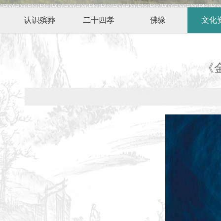
认识殡葬
二十四孝
佛缘
文化
《