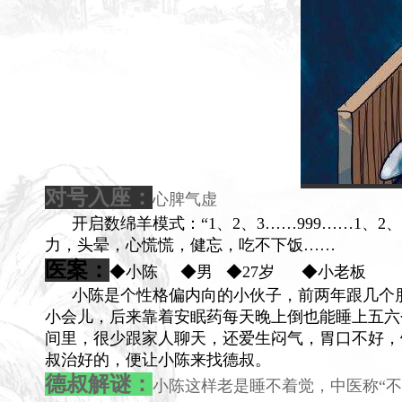
对号入座：
心脾气虚
开启数绵羊模式：“1、2、3……999……1、
力，头晕，心慌慌，健忘，吃不下饭……
医案：
◆小陈 ◆男 ◆27岁 ◆小老板
小陈是个性格偏内向的小伙子，前两年跟几个朋
小会儿，后来靠着安眠药每天晚上倒也能睡上五六
间里，很少跟家人聊天，还爱生闷气，胃口不好，
叔治好的，便让小陈来找德叔。
德叔解谜：
小陈这样老是睡不着觉，中医称“