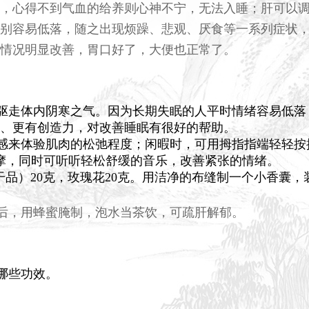
，心得不到气血的给养则心神不宁，无法入睡；肝可以
别容易低落，随之出现烦躁、悲观、厌食等一系列症状
情况明显改善，胃口好了，大便也正常了。
驱走体内阴寒之气。因为长期失眠的人平时情绪容易低落
、更有创造力，对改善睡眠有很好的帮助。
感来体验肌肉的松弛程度；闲暇时，可用拇指指端轻轻按
摩，同时可听听轻松舒缓的音乐，改善紧张的情绪。
品）20克，玫瑰花20克。用洁净的布缝制一个小香囊，
后，用蜂蜜腌制，泡水当茶饮，可疏肝解郁。
哪些功效。