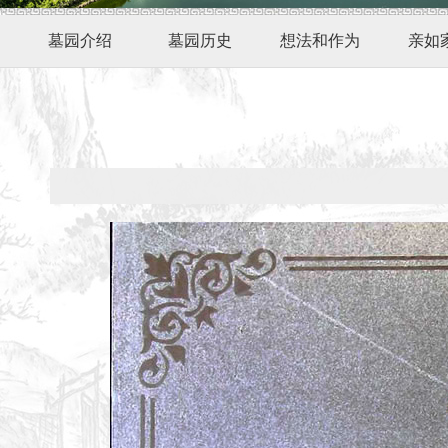
墓园介绍
墓园历史
想法和作为
亲如