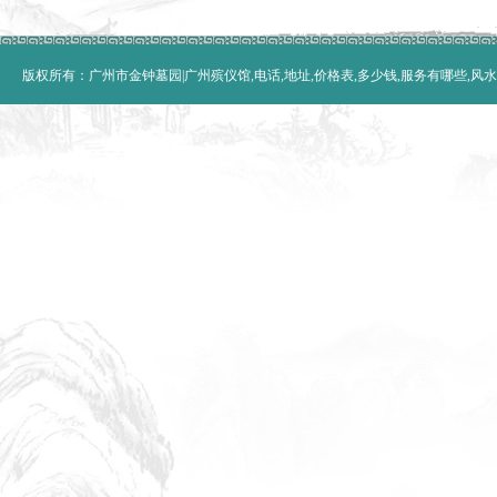
版权所有：广州市金钟墓园|广州殡仪馆,电话,地址,价格表,多少钱,服务有哪些,风