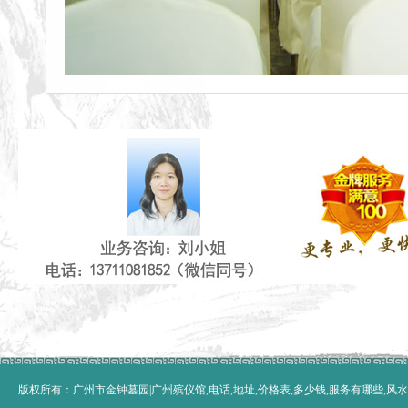
版权所有：广州市金钟墓园|广州殡仪馆,电话,地址,价格表,多少钱,服务有哪些,风